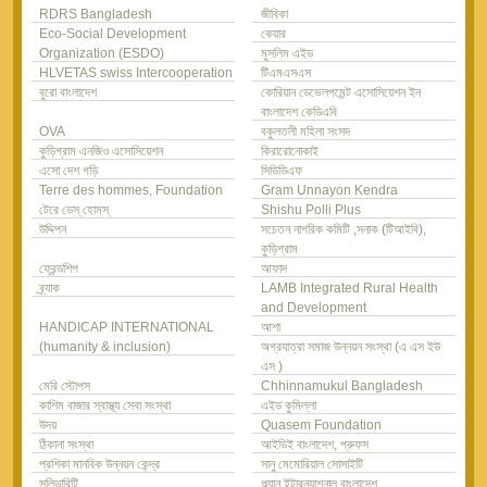
RDRS Bangladesh
জীবিকা
Eco-Social Development
কেয়ার
Organization (ESDO)
মুসলিম এইড
HLVETAS swiss Intercooperation
টিএমএসএস
বুরো বাংলাদেশ
কোরিয়ান ডেভেলপমেন্ট এসোসিয়েশন ইন
বাংলাদেশ কেডিএবি
OVA
বকুলতলী মহিলা সংসদ
কুড়িগ্রাম এনজিও এসোসিয়েশন
কিরারোনোকাই
এসো দেশ গড়ি
সিডিডিএফ
Terre des hommes, Foundation
Gram Unnayon Kendra
টেরে ডেস্ হোমস্
Shishu Polli Plus
উদ্দিপন
সচেতন নাগরিক কমিটি ,সনাক (টিআইবি),
কুড়িগ্রাম
ফ্রেন্ডশিপ
আফাদ
ব্র্যাক
LAMB Integrated Rural Health
and Development
HANDICAP INTERNATIONAL
আশা
(humanity & inclusion)
অগ্রযাত্রা সমাজ উন্নয়ন সংস্থা (এ এস ইউ
এস )
মেরি স্টোপস
Chhinnamukul Bangladesh
কাশিম বাজার স্বাস্থ্য সেবা সংস্থা
এইড কুমিল্লা
উদয়
Quasem Foundation
ঠিকানা সংস্থা
আইডিই বাংলাদেশ, প্রুফস
প্রশিকা মানবিক উন্নয়ন কেন্দ্র
সানু মেমোরিয়াল সোসাইটি
সলিডারিটি
প্ল্যান ইন্টারন্যাশনাল বাংলাদেশ