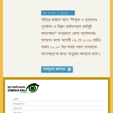
১৩ । ০৩ । ২০১৩
পবিত্র রমজান মাসে ''ভিক্ষুক ও দুস্থদের
পুনর্বাসন ও বিকল্প কর্মসংস্থান কর্মসূচি
বাস্তবায়ন" সংক্রান্ত জেলা প্রশাসকের
সম্মেলন কক্ষে আগামী ০৯ মে ২০১৯ তারিখ
সকাল ১০.০০ টার সভায় সকল সংস্থাকে
অংশগ্রহণের জন্য অনুরোধ জানানো হলো।
নোটিশ
উপক্রমণিকা
যোগাযোগ
ডাউনলোড