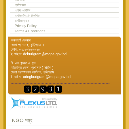
প্রতিবেদন
এনজিও নোটিশ
এনজিও নিয়োগ বিজ্ঞপ্তি
এনজিও ত্রান
Privacy Policy
Terms & Conditions
অন্নপূর্ণা দেবনাথ
জেলা প্রশাসক, কুড়িগ্রাম ।
ফোন: ০২৫৮৯৯৫০০২৫
ই মেইল: dckurigram@mopa.gov.bd
বি. এম কুদরত-এ-খুদা
অতিরিক্ত জেলা প্রশাসক ( সার্বিক )
জেলা প্রশাসকের কার্যালয়, কুড়িগ্রাম
ই মেইল: adcgkurigram@mopa.gov.bd
NGO সমূহ